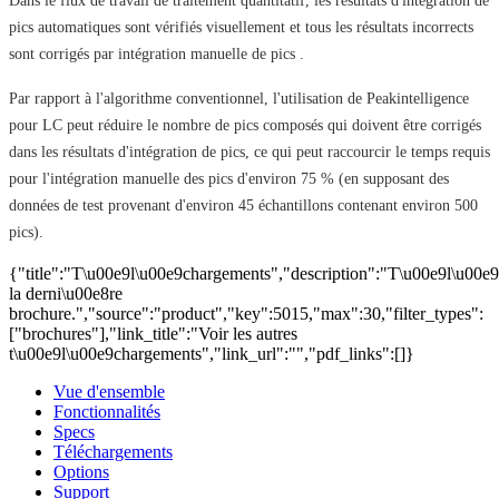
Dans le flux de travail de traitement quantitatif, les résultats d'intégration de
pics automatiques sont vérifiés visuellement et tous les résultats incorrects
sont corrigés par intégration
manuelle
de pics .
Par rapport à l'algorithme conventionnel, l'utilisation de Peakintelligence
pour LC peut réduire le nombre de pics composés qui doivent être corrigés
dans les résultats d'intégration de pics, ce qui peut raccourcir le temps requis
pour l'intégration manuelle des pics d'environ 75 % (en supposant des
données de test provenant d'environ 45 échantillons contenant environ 500
pics).
{"title":"T\u00e9l\u00e9chargements","description":"T\u00e9l\u00e
la derni\u00e8re
brochure.","source":"product","key":5015,"max":30,"filter_types":
["brochures"],"link_title":"Voir les autres
t\u00e9l\u00e9chargements","link_url":"","pdf_links":[]}
Vue d'ensemble
Fonctionnalités
Specs
Téléchargements
Options
Support