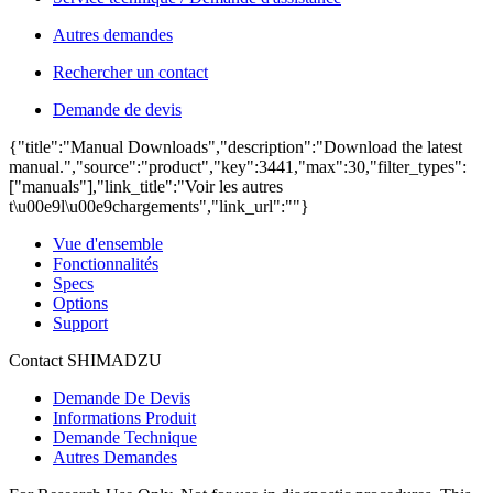
Autres demandes
Rechercher un contact
Demande de devis
{"title":"Manual Downloads","description":"Download the latest
manual.","source":"product","key":3441,"max":30,"filter_types":
["manuals"],"link_title":"Voir les autres
t\u00e9l\u00e9chargements","link_url":""}
Vue d'ensemble
Fonctionnalités
Specs
Options
Support
Contact SHIMADZU
Demande De Devis
Informations Produit
Demande Technique
Autres Demandes