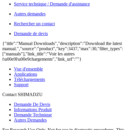
Service technique / Demande d'assistance
Autres demandes
Rechercher un contact
Demande de devis
{"title":"Manual Downloads","description":"Download the latest
manual.","source":"product","key":3437,"max":30,"filter_types":
["manuals"],"link_title":"Voir les autres
t\u00e9l\u00e9chargements","link_url":""}
Vue d'ensemble
Applications
Téléchargements
Support
Contact SHIMADZU
Demande De Devis
Informations Produit
Demande Technique
Autres Demandes
For Research Use Only. Not for use in diagnostic procedures. This