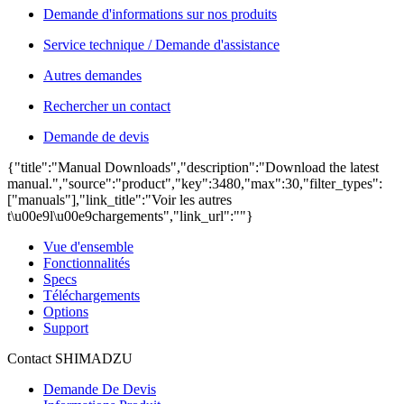
Demande d'informations sur nos produits
Service technique / Demande d'assistance
Autres demandes
Rechercher un contact
Demande de devis
{"title":"Manual Downloads","description":"Download the latest
manual.","source":"product","key":3480,"max":30,"filter_types":
["manuals"],"link_title":"Voir les autres
t\u00e9l\u00e9chargements","link_url":""}
Vue d'ensemble
Fonctionnalités
Specs
Téléchargements
Options
Support
Contact SHIMADZU
Demande De Devis