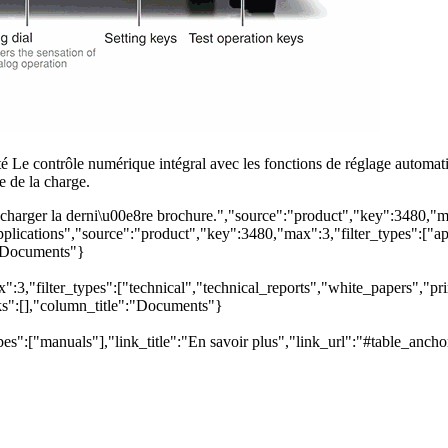
é Le contrôle numérique intégral avec les fonctions de réglage automatiq
 de la charge.
arger la derni\u00e8re brochure.","source":"product","key":3480,"max"
pplications","source":"product","key":3480,"max":3,"filter_types":["app
":"Documents"}
3,"filter_types":["technical","technical_reports","white_papers","prim
nks":[],"column_title":"Documents"}
es":["manuals"],"link_title":"En savoir plus","link_url":"#table_ancho