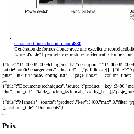
Caractéristiques du contrôleur 4830
Génération de formes d'onde avec une excellente reproductibilit
forme d'onde*1 permet de reproduire fidèlement la forme d'onde
{"title":"T\u00e9l\u00e9chargements","description":"T\u00e9l\u00e9ch
t\u00e9l\u00e9chargements","link_url":"","pdf_links":[]}
{"title":"A
plus","link_url":false,"config_list":[],"page_links":[],"column_title
{"title":"Documents techniques","source":"product","key":3480,"max":
plus","link_url":"#table_anchor_technical","config_list":[],"page_li
{"title":"Manuels","source":"product","key":3480,"max":3,"filter_typ
[],"column_title":"Documents"}
Prix