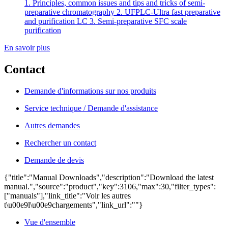
1. Principles, common issues and tips and tricks of semi-
preparative chromatography 2. UFPLC-Ultra fast preparative
and purification LC 3. Semi-preparative SFC scale
purification
En savoir plus
Contact
Demande d'informations sur nos produits
Service technique / Demande d'assistance
Autres demandes
Rechercher un contact
Demande de devis
{"title":"Manual Downloads","description":"Download the latest
manual.","source":"product","key":3106,"max":30,"filter_types":
["manuals"],"link_title":"Voir les autres
t\u00e9l\u00e9chargements","link_url":""}
Vue d'ensemble