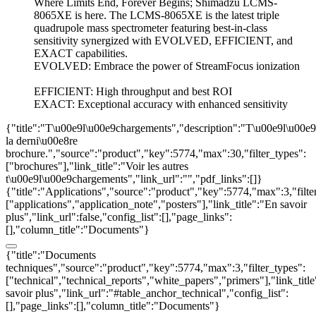
Where Limits End, Forever Begins; Shimadzu LCMS-
8065XE is here. The LCMS-8065XE is the latest triple
quadrupole mass spectrometer featuring best-in-class
sensitivity synergized with EVOLVED, EFFICIENT, and
EXACT capabilities.
EVOLVED: Embrace the power of StreamFocus ionization
EFFICIENT: High throughput and best ROI
EXACT: Exceptional accuracy with enhanced sensitivity
{"title":"T\u00e9l\u00e9chargements","description":"T\u00e9l\u00e
la derni\u00e8re
brochure.","source":"product","key":5774,"max":30,"filter_types":
["brochures"],"link_title":"Voir les autres
t\u00e9l\u00e9chargements","link_url":"","pdf_links":[]}
{"title":"Applications","source":"product","key":5774,"max":3,"filte
["applications","application_note","posters"],"link_title":"En savoir
plus","link_url":false,"config_list":[],"page_links":
[],"column_title":"Documents"}
{"title":"Documents
techniques","source":"product","key":5774,"max":3,"filter_types":
["technical","technical_reports","white_papers","primers"],"link_titl
savoir plus","link_url":"#table_anchor_technical","config_list":
[],"page_links":[],"column_title":"Documents"}