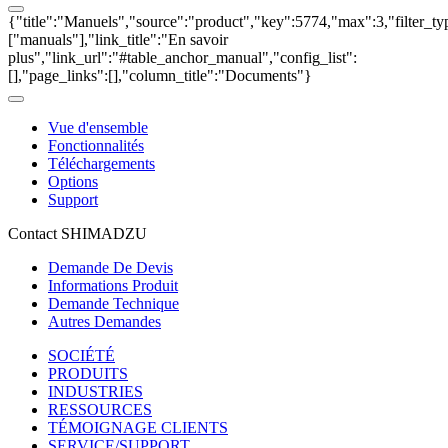
{"title":"Manuels","source":"product","key":5774,"max":3,"filter_ty
["manuals"],"link_title":"En savoir
plus","link_url":"#table_anchor_manual","config_list":
[],"page_links":[],"column_title":"Documents"}
Vue d'ensemble
Fonctionnalités
Téléchargements
Options
Support
Contact SHIMADZU
Demande De Devis
Informations Produit
Demande Technique
Autres Demandes
SOCIÉTÉ
PRODUITS
INDUSTRIES
RESSOURCES
TÉMOIGNAGE CLIENTS
SERVICE/SUPPORT