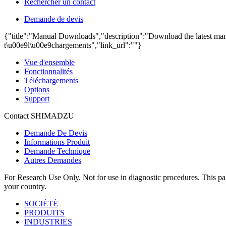
Rechercher un contact
Demande de devis
{"title":"Manual Downloads","description":"Download the latest manu
t\u00e9l\u00e9chargements","link_url":""}
Vue d'ensemble
Fonctionnalités
Téléchargements
Options
Support
Contact SHIMADZU
Demande De Devis
Informations Produit
Demande Technique
Autres Demandes
For Research Use Only. Not for use in diagnostic procedures. This page
your country.
SOCIÉTÉ
PRODUITS
INDUSTRIES