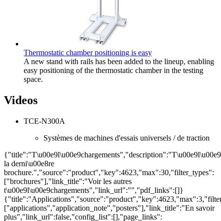
Thermostatic chamber positioning is easy
A new stand with rails has been added to the lineup, enabling
easy positioning of the thermostatic chamber in the testing
space.
Videos
TCE-N300A
Systèmes de machines d'essais universels / de traction
{"title":"T\u00e9l\u00e9chargements","description":"T\u00e9l\u00e
la derni\u00e8re
brochure.","source":"product","key":4623,"max":30,"filter_types":
["brochures"],"link_title":"Voir les autres
t\u00e9l\u00e9chargements","link_url":"","pdf_links":[]}
{"title":"Applications","source":"product","key":4623,"max":3,"filte
["applications","application_note","posters"],"link_title":"En savoir
plus","link_url":false,"config_list":[],"page_links":