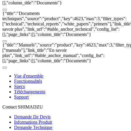
[],"column_title":"Documents"}
{"title":"Documents
techniques","source":"product","key":4623,"max":3,"filter_types":
["technical","technical_reports","white_papers","primers"],"link_titl
savoir plus","link_url":"#table_anchor_technical","config_list":
[],"page_links":[],"column_title":"Documents"}
{"title":"Manuels","source":"product","key":4623,"max":3,"filter_ty
["manuals"],"link_title":"En savoir
plus","link_url":"#table_anchor_manual","config_list":
[],"page_links":[],"column_title":"Documents"}
Vue d'ensemble
Fonctionnalités
Specs
Téléchargements
Support
Contact SHIMADZU
Demande De Devis
Informations Produit
Demande Technique