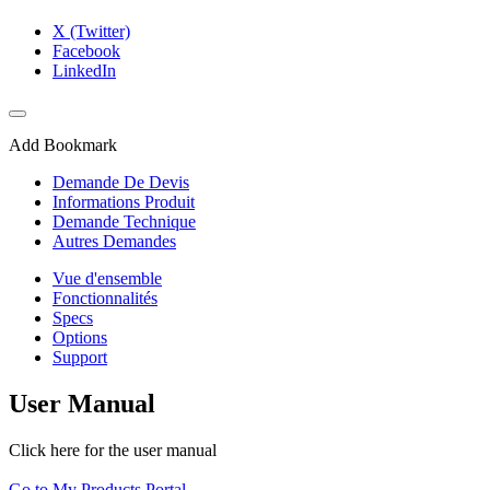
X (Twitter)
Facebook
LinkedIn
Add Bookmark
Demande De Devis
Informations Produit
Demande Technique
Autres Demandes
Vue d'ensemble
Fonctionnalités
Specs
Options
Support
User Manual
Click here for the user manual
Go to My Products Portal