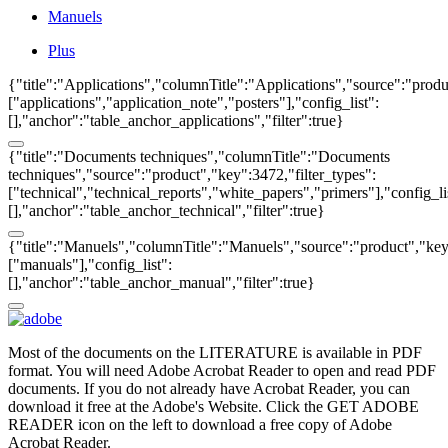
Manuels
Plus
{"title":"Applications","columnTitle":"Applications","source":"produ
["applications","application_note","posters"],"config_list":
[],"anchor":"table_anchor_applications","filter":true}
{"title":"Documents techniques","columnTitle":"Documents
techniques","source":"product","key":3472,"filter_types":
["technical","technical_reports","white_papers","primers"],"config_li
[],"anchor":"table_anchor_technical","filter":true}
{"title":"Manuels","columnTitle":"Manuels","source":"product","key"
["manuals"],"config_list":
[],"anchor":"table_anchor_manual","filter":true}
Most of the documents on the LITERATURE is available in PDF
format. You will need Adobe Acrobat Reader to open and read PDF
documents. If you do not already have Acrobat Reader, you can
download it free at the Adobe's Website. Click the GET ADOBE
READER icon on the left to download a free copy of Adobe
Acrobat Reader.