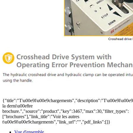
{"title":"T\u00e9l\u00e9chargements","description":"T\u00e9l\u00e
la derni\u00e8re
brochure.","source":"product","key":3467,"max":30,"filter_types":
["brochures"],"link_title":"Voir les autres
t\u00e9l\u00e9chargements","link_url":"","pdf_links":[]}
Vue d'ensemble