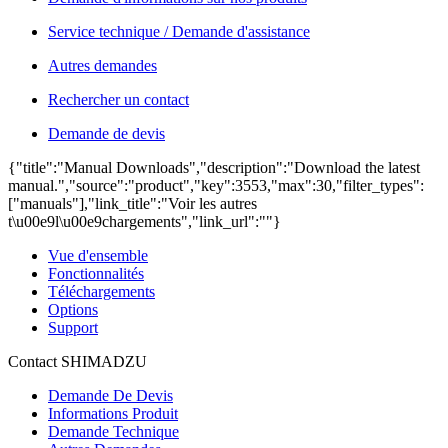
Service technique / Demande d'assistance
Autres demandes
Rechercher un contact
Demande de devis
{"title":"Manual Downloads","description":"Download the latest
manual.","source":"product","key":3553,"max":30,"filter_types":
["manuals"],"link_title":"Voir les autres
t\u00e9l\u00e9chargements","link_url":""}
Vue d'ensemble
Fonctionnalités
Téléchargements
Options
Support
Contact SHIMADZU
Demande De Devis
Informations Produit
Demande Technique