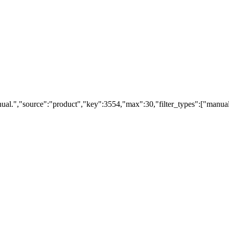
al.","source":"product","key":3554,"max":30,"filter_types":["manuals"]