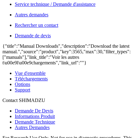
Service technique / Demande d'assistance
Autres demandes
Rechercher un contact
Demande de devis
{"title":"Manual Downloads","description":"Download the latest
manual.","source":"product","key":3565,"max":30,"filter_types":
["manuals"],"link_title":"Voir les autres
t\u00e9l\u00e9chargements","link_url":""}
Vue d'ensemble
Téléchargements
Options
Support
Contact SHIMADZU
Demande De Devis
Informations Produit
Demande Technique
Autres Demandes
For Research Use Only. Not for use in diagnostic procedures. This