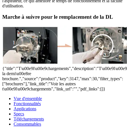
l'aspirateur, ce qui améliore le temps de fonctionnement et la facilité
d'utilisation.
Marche à suivre pour le remplacement de la DL
{"title":"T\u00e9l\u00e9chargements","description":"T\u00e9l\u00e
la derni\u00e8re
brochure.","source":"product","key":3147,"max":30,"filter_types":
["brochures"],"link_title":"Voir les autres
t\u00e9l\u00e9chargements","link_url":"","pdf_links":[]}
Vue d'ensemble
Fonctionnalités
Applications
Specs
Téléchargements
Consommables