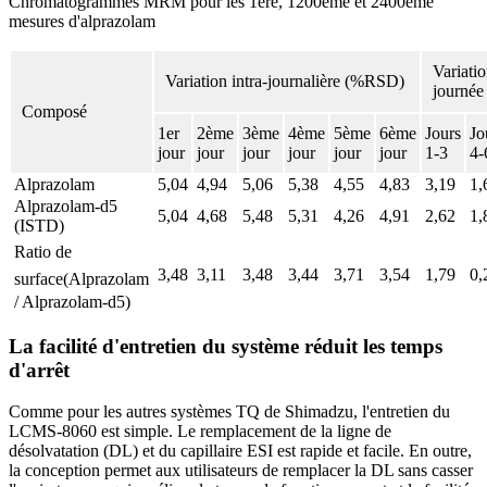
Chromatogrammes MRM pour les 1ère, 1200ème et 2400ème
mesures d'alprazolam
Variatio
Variation intra-journalière (%RSD)
journée
Composé
1er
2ème
3ème
4ème
5ème
6ème
Jours
Jo
jour
jour
jour
jour
jour
jour
1-3
4-
Alprazolam
5,04
4,94
5,06
5,38
4,55
4,83
3,19
1,
Alprazolam-d5
5,04
4,68
5,48
5,31
4,26
4,91
2,62
1,
(ISTD)
Ratio de
3,48
3,11
3,48
3,44
3,71
3,54
1,79
0,
surface
(Alprazolam
/ Alprazolam-d5)
La facilité d'entretien du système réduit les temps
d'arrêt
Comme pour les autres systèmes TQ de Shimadzu, l'entretien du
LCMS-8060 est simple. Le remplacement de la ligne de
désolvatation (DL) et du capillaire ESI est rapide et facile. En outre,
la conception permet aux utilisateurs de remplacer la DL sans casser