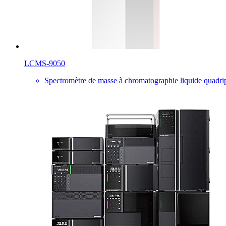
LCMS-9050
Spectromètre de masse à chromatographie liquide quadrip