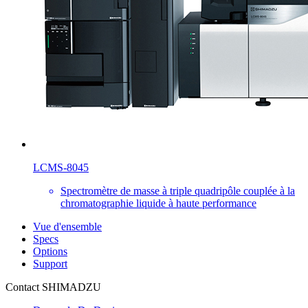
LCMS-8045
Spectromètre de masse à triple quadripôle couplée à la
chromatographie liquide à haute performance
Vue d'ensemble
Specs
Options
Support
Contact SHIMADZU