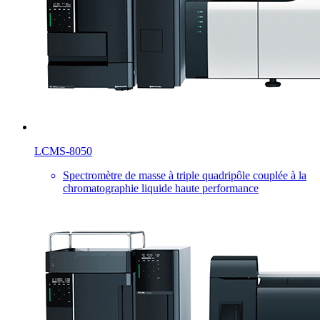
LCMS-8050
Spectromètre de masse à triple quadripôle couplée à la
chromatographie liquide haute performance