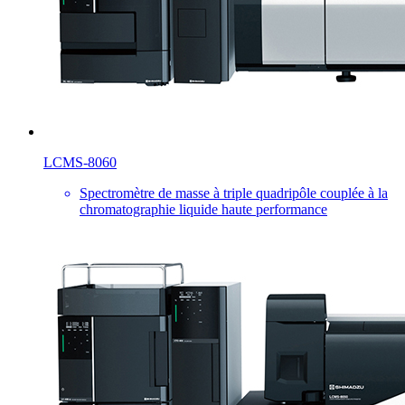
LCMS-8060
Spectromètre de masse à triple quadripôle couplée à la
chromatographie liquide haute performance