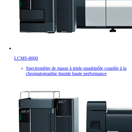
LCMS-8060
Spectromètre de masse à triple quadripôle couplée à la
chromatographie liquide haute performance