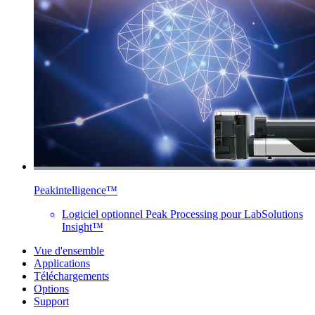
Peakintelligence™
Logiciel optionnel Peak Processing pour LabSolutions
Insight™
Vue d'ensemble
Applications
Téléchargements
Options
Support