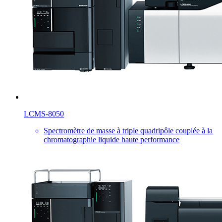
LCMS-8050
Spectromètre de masse à triple quadripôle couplée à la
chromatographie liquide haute performance