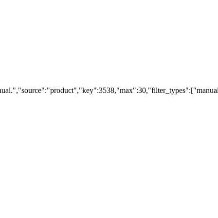
al.","source":"product","key":3538,"max":30,"filter_types":["manuals"]