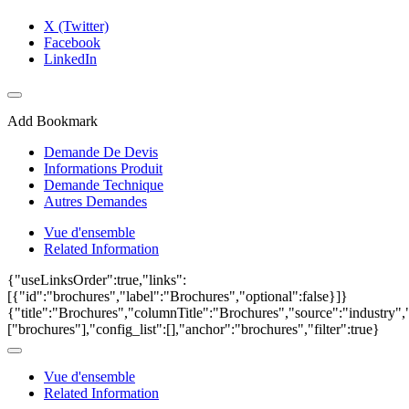
X (Twitter)
Facebook
LinkedIn
Add Bookmark
Demande De Devis
Informations Produit
Demande Technique
Autres Demandes
Vue d'ensemble
Related Information
{"useLinksOrder":true,"links":
[{"id":"brochures","label":"Brochures","optional":false}]}
{"title":"Brochures","columnTitle":"Brochures","source":"industry","
["brochures"],"config_list":[],"anchor":"brochures","filter":true}
Vue d'ensemble
Related Information