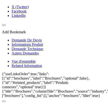
X (Twitter)
Facebook
LinkedIn
Add Bookmark
Demande De Devis
Informations Produit
Demande Technique
Autres Demandes
Vue d'ensemble
Related Information
{"useLinksOrder":true,"links":
[{"id":"brochures","label":"Brochures","optional":false},
{"id":"#related_products","label":"Produits
connexes","optional":true}]}
{"title":"Brochures","columnTitle":"Brochures","source":"industry","
["brochures"],"config_list":[],"anchor":"brochures","filter":true}