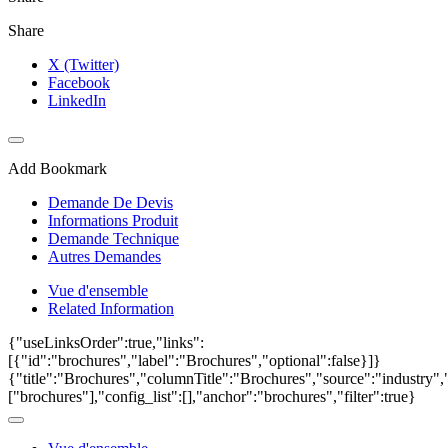
Share
X (Twitter)
Facebook
LinkedIn
Add Bookmark
Demande De Devis
Informations Produit
Demande Technique
Autres Demandes
Vue d'ensemble
Related Information
{"useLinksOrder":true,"links":
[{"id":"brochures","label":"Brochures","optional":false}]}
{"title":"Brochures","columnTitle":"Brochures","source":"industry","
["brochures"],"config_list":[],"anchor":"brochures","filter":true}