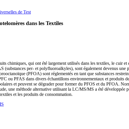
verselles de Test
telomères dans les Textiles
ts chimiques, qui ont été largement utilisés dans les textiles, le cuir 
FAS (substances per- et polyfluoroalkyles), sont également devenus une
rooctanoïque (PFOA) sont réglementés en tant que substances restreintes
s PFC ou PFAS dans divers échantillons environnementaux et produits 
olaires et peuvent se dégrader pour former du PFOS et du PFOA. Norma
 étude, une méthode alternative utilisant la LC/MS/MS a été développée
textiles et les produits de consommation.
MS