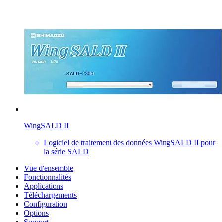
WingSALD II
Logiciel de traitement des données WingSALD II pour
la série SALD
Vue d'ensemble
Fonctionnalités
Applications
Téléchargements
Configuration
Options
Support